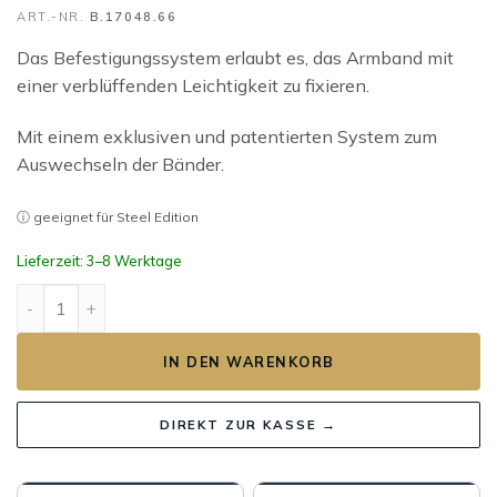
ART.-NR.
B.17048.66
Das Befestigungssystem erlaubt es, das Armband mit
einer verblüffenden Leichtigkeit zu fixieren.
Mit einem exklusiven und patentierten System zum
Auswechseln der Bänder.
ⓘ geeignet für Steel Edition
Lieferzeit: 3–8 Werktage
ANTARÈS BRACELET NAUSICA ARTIK Menge
IN DEN WARENKORB
DIREKT ZUR KASSE →