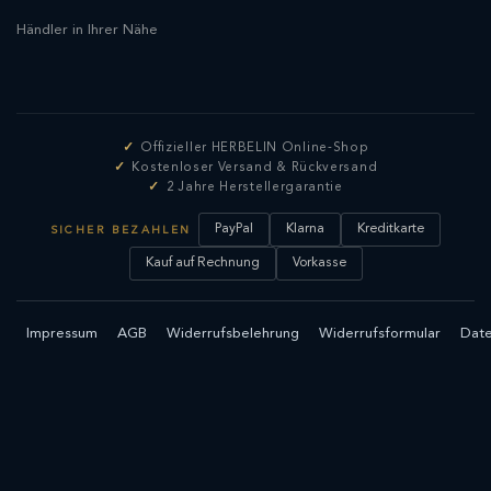
Händler in Ihrer Nähe
Offizieller HERBELIN Online-Shop
Kostenloser Versand & Rückversand
2 Jahre Herstellergarantie
PayPal
Klarna
Kreditkarte
SICHER BEZAHLEN
Kauf auf Rechnung
Vorkasse
Impressum
AGB
Widerrufsbelehrung
Widerrufsformular
Date