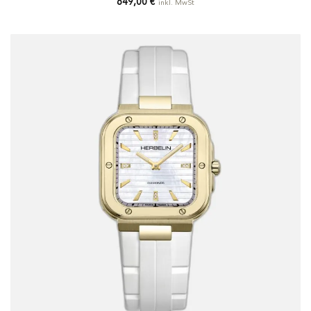
649,00
€
inkl. MwSt