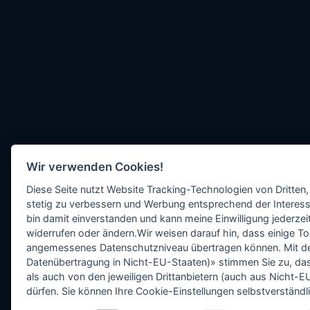
Wir verwenden Cookies!
Diese Seite nutzt Website Tracking-Technologien von Dritten,
stetig zu verbessern und Werbung entsprechend der Interess
bin damit einverstanden und kann meine Einwilligung jederzeit
widerrufen oder ändern.Wir weisen darauf hin, dass einige To
angemessenes Datenschutzniveau übertragen können. Mit dem 
Datenübertragung in Nicht-EU-Staaten)» stimmen Sie zu, da
als auch von den jeweiligen Drittanbietern (auch aus Nicht
dürfen. Sie können Ihre Cookie-Einstellungen selbstverständli