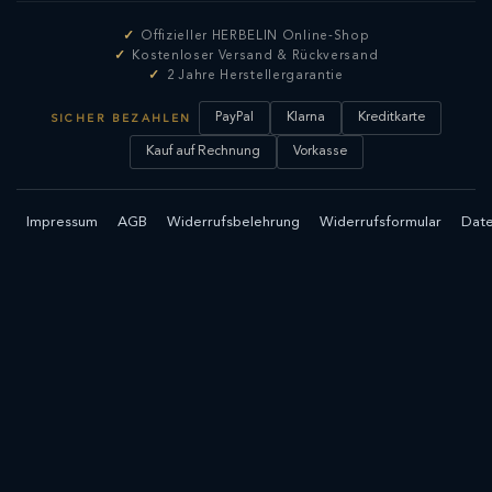
Offizieller HERBELIN Online-Shop
Kostenloser Versand & Rückversand
2 Jahre Herstellergarantie
PayPal
Klarna
Kreditkarte
SICHER BEZAHLEN
Kauf auf Rechnung
Vorkasse
Impressum
AGB
Widerrufsbelehrung
Widerrufsformular
Date