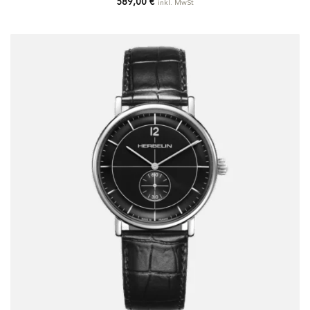
589,00
€
inkl. MwSt