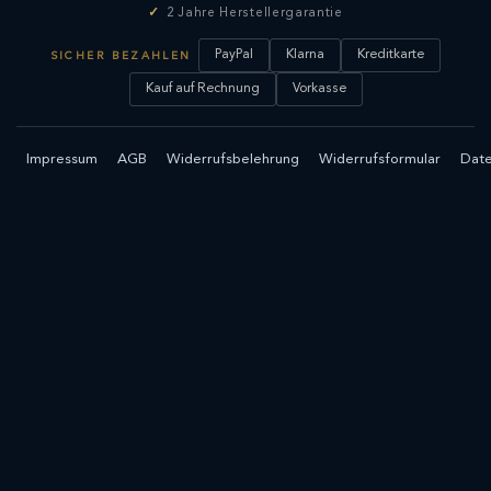
2 Jahre Herstellergarantie
PayPal
Klarna
Kreditkarte
SICHER BEZAHLEN
Kauf auf Rechnung
Vorkasse
Impressum
AGB
Widerrufsbelehrung
Widerrufsformular
Date