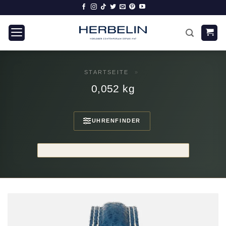
Zum
Inhalt
springen
STARTSEITE
»
0,052 kg
UHRENFINDER