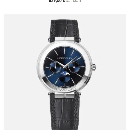
629,00
€
inkl. MwSt