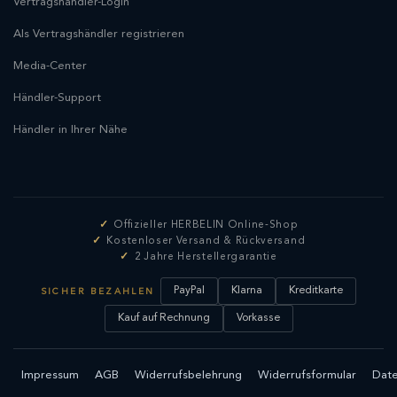
Vertragshändler-Login
Als Vertragshändler registrieren
Media-Center
Händler-Support
Händler in Ihrer Nähe
Offizieller HERBELIN Online-Shop
Kostenloser Versand & Rückversand
2 Jahre Herstellergarantie
PayPal
Klarna
Kreditkarte
SICHER BEZAHLEN
Kauf auf Rechnung
Vorkasse
Impressum
AGB
Widerrufsbelehrung
Widerrufsformular
Date