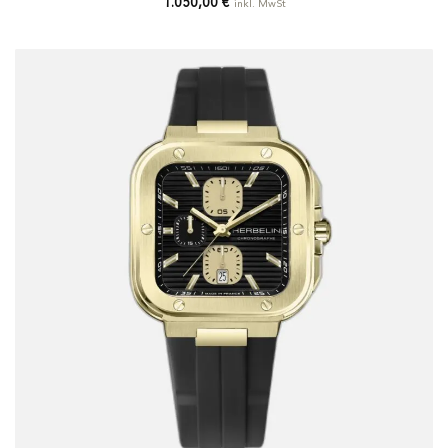
1.050,00
€
inkl. MwSt