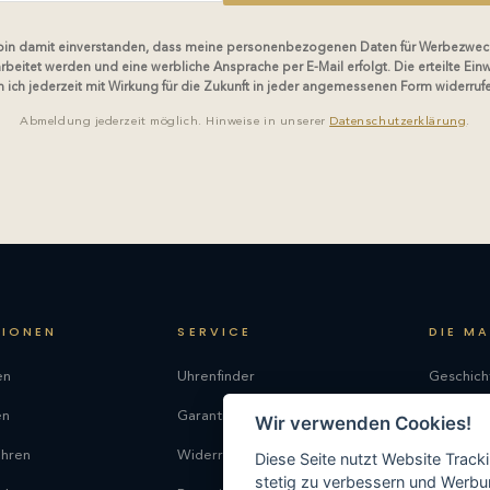
 bin damit einverstanden, dass meine personenbezogenen Daten für Werbezwec
rbeitet werden und eine werbliche Ansprache per E-Mail erfolgt. Die erteilte Einw
 ich jederzeit mit Wirkung für die Zukunft in jeder angemessenen Form widerruf
Abmeldung jederzeit möglich. Hinweise in unserer
Datenschutzerklärung
.
TIONEN
SERVICE
DIE M
en
Uhrenfinder
Geschich
en
Garantie
Philosop
Wir verwenden Cookies!
uhren
Widerrufsrecht
Produkti
Diese Seite nutzt Website Track
stetig zu verbessern und Werbu