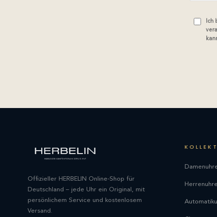
Ich
vera
kann
KOLLEK
Damenuhr
Offizieller HERBELIN Online-Shop für
Herrenuhr
Deutschland – jede Uhr ein Original, mit
persönlichem Service und kostenlosem
Automatik
Versand.