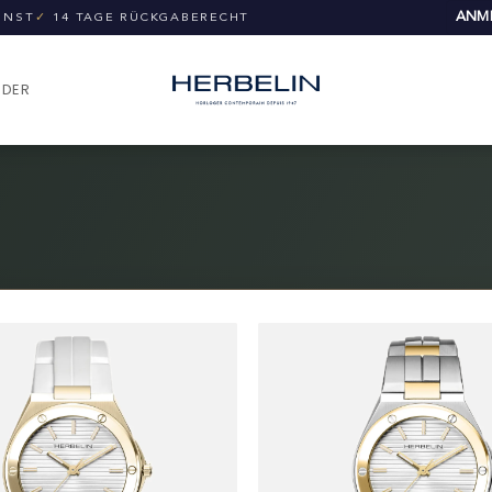
ANME
UNST
✓
14 TAGE RÜCKGABERECHT
NDER