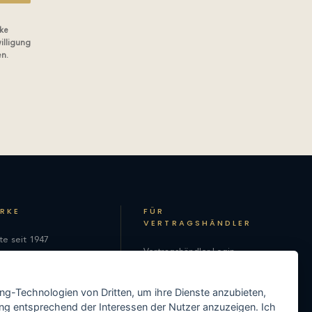
ke
illigung
en.
ARKE
FÜR
VERTRAGSHÄNDLER
te seit 1947
Vertragshändler-Login
hie
Als Vertragshändler
on
ing-Technologien von Dritten, um ihre Dienste anzubieten,
registrieren
ng entsprechend der Interessen der Nutzer anzuzeigen. Ich