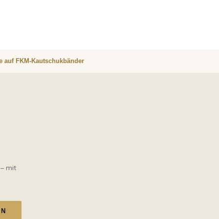
re auf FKM-Kautschukbänder
 – mit
EN