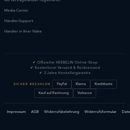
Als Vertragshändler registrieren
Media-Center
Händler-Support
Händler in Ihrer Nähe
Offizieller HERBELIN Online-Shop
Kostenloser Versand & Rückversand
2 Jahre Herstellergarantie
PayPal
Klarna
Kreditkarte
SICHER BEZAHLEN
Kauf auf Rechnung
Vorkasse
Impressum
AGB
Widerrufsbelehrung
Widerrufsformular
Date