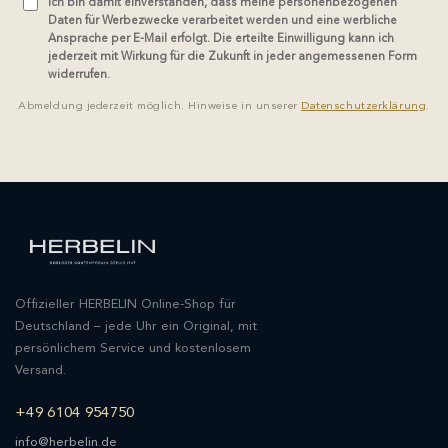
Ich bin damit einverstanden, dass meine personenbezogenen
Daten für Werbezwecke verarbeitet werden und eine werbliche
Ansprache per E-Mail erfolgt. Die erteilte Einwilligung kann ich
jederzeit mit Wirkung für die Zukunft in jeder angemessenen Form
widerrufen.
Abmeldung jederzeit möglich. Hinweise in unserer
Datenschutzerklärung
.
Offizieller HERBELIN Online-Shop für
Deutschland – jede Uhr ein Original, mit
persönlichem Service und kostenlosem
Versand.
+49 6104 954750
info@herbelin.de