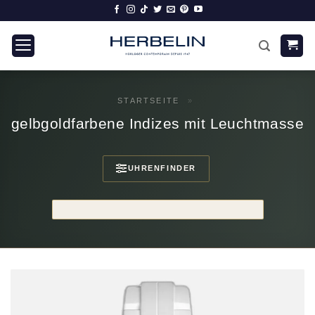
Zum
Inhalt
springen
STARTSEITE
»
gelbgoldfarbene Indizes mit Leuchtmasse
UHRENFINDER