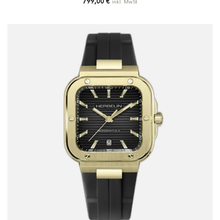
799,00
€
inkl. MwSt