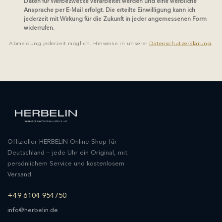
Daten für Werbezwecke verarbeitet werden und eine werbliche
Ansprache per E-Mail erfolgt. Die erteilte Einwilligung kann ich
jederzeit mit Wirkung für die Zukunft in jeder angemessenen Form
widerrufen.
Abmeldung jederzeit möglich. Hinweise in unserer
Datenschutzerklärung
.
Offizieller HERBELIN Online-Shop für
Deutschland – jede Uhr ein Original, mit
persönlichem Service und kostenlosem
Versand.
+49 6104 954750
info@herbelin.de