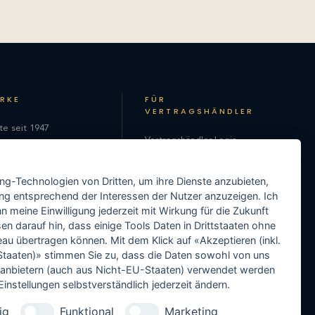
ARKE
FÜR
VERTRAGSHÄNDLER
te seit 1947
Vertragshändler-Login
hie
Als Vertragshändler
on
ing-Technologien von Dritten, um ihre Dienste anzubieten,
registrieren
ng entsprechend der Interessen der Nutzer anzuzeigen. Ich
Media-Center
 meine Einwilligung jederzeit mit Wirkung für die Zukunft
en darauf hin, dass einige Tools Daten in Drittstaaten ohne
Händler-Support
 übertragen können. Mit dem Klick auf «Akzeptieren (inkl.
taaten)» stimmen Sie zu, dass die Daten sowohl von uns
Händler in Ihrer Nähe
ittanbietern (auch aus Nicht-EU-Staaten) verwendet werden
instellungen selbstverständlich jederzeit ändern.
ig
Funktional
Marketing