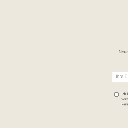
Neue 
Ich
vera
kann