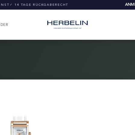
ANME
UNST
✓
14 TAGE RÜCKGABERECHT
NDER