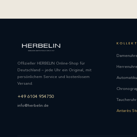
KOLLEK
Damenuhr
Offizieller HERBELIN Online-Shop für
Herrenuhr
Deutschland – jede Uhr ein Original, mit
persönlichem Service und kostenlosem
Automatik
Versand.
Chronogra
+49 6104 954750
Taucheruh
info@herbelin.de
Antarès St