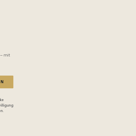
 – mit
EN
ke
illigung
en.