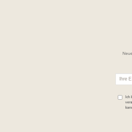
Neue 
Ich
vera
kann