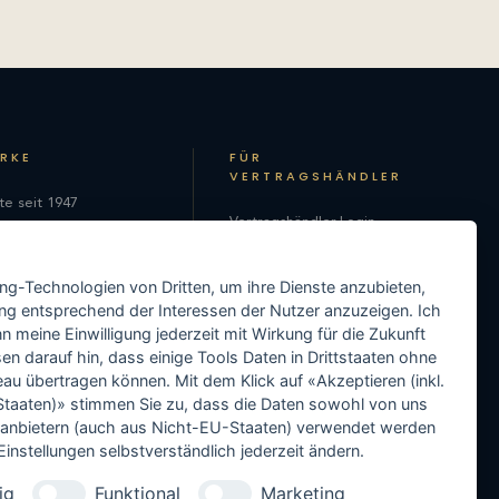
ARKE
FÜR
VERTRAGSHÄNDLER
te seit 1947
Vertragshändler-Login
hie
Als Vertragshändler
on
ing-Technologien von Dritten, um ihre Dienste anzubieten,
registrieren
ng entsprechend der Interessen der Nutzer anzuzeigen. Ich
Media-Center
 meine Einwilligung jederzeit mit Wirkung für die Zukunft
en darauf hin, dass einige Tools Daten in Drittstaaten ohne
Händler-Support
 übertragen können. Mit dem Klick auf «Akzeptieren (inkl.
taaten)» stimmen Sie zu, dass die Daten sowohl von uns
Händler in Ihrer Nähe
ittanbietern (auch aus Nicht-EU-Staaten) verwendet werden
instellungen selbstverständlich jederzeit ändern.
ig
Funktional
Marketing