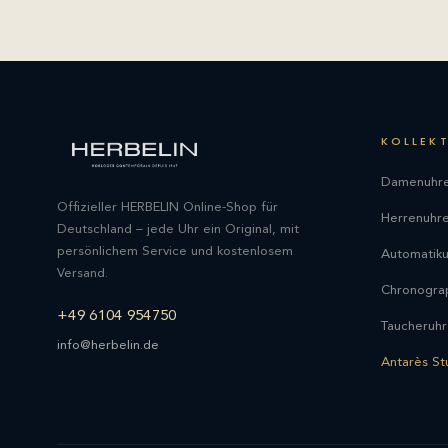
KOLLEK
Damenuhr
Offizieller HERBELIN Online-Shop für
Herrenuhr
Deutschland – jede Uhr ein Original, mit
persönlichem Service und kostenlosem
Automatik
Versand.
Chronogra
+49 6104 954750
Taucheruh
info@herbelin.de
Antarès St