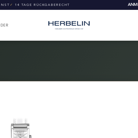
ANME
UNST
✓
14 TAGE RÜCKGABERECHT
NDER