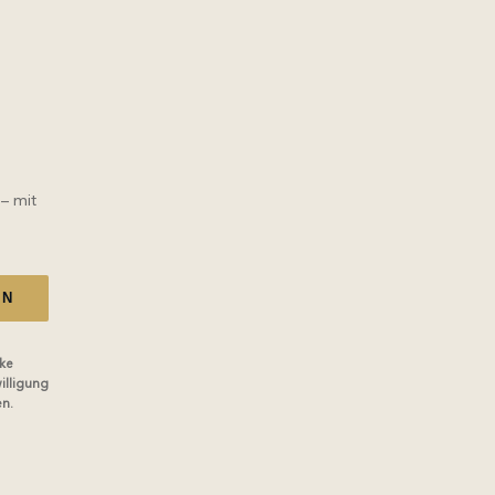
 – mit
EN
ke
illigung
en.