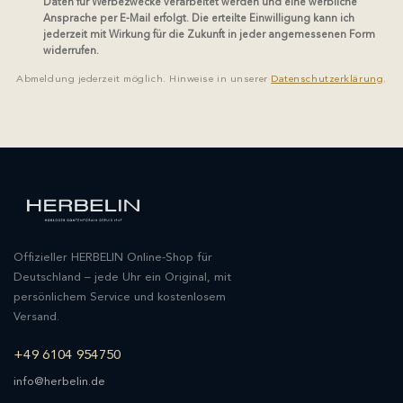
Daten für Werbezwecke verarbeitet werden und eine werbliche
Ansprache per E-Mail erfolgt. Die erteilte Einwilligung kann ich
jederzeit mit Wirkung für die Zukunft in jeder angemessenen Form
widerrufen.
Abmeldung jederzeit möglich. Hinweise in unserer
Datenschutzerklärung
.
Offizieller HERBELIN Online-Shop für
Deutschland – jede Uhr ein Original, mit
persönlichem Service und kostenlosem
Versand.
+49 6104 954750
info@herbelin.de