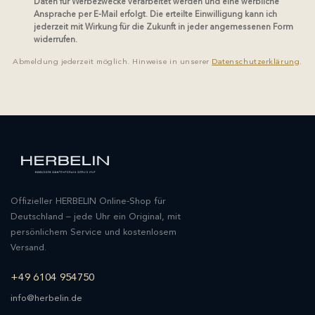
Daten für Werbezwecke verarbeitet werden und eine werbliche
Ansprache per E-Mail erfolgt. Die erteilte Einwilligung kann ich
jederzeit mit Wirkung für die Zukunft in jeder angemessenen Form
widerrufen.
Abmeldung jederzeit möglich. Hinweise in unserer
Datenschutzerklärung
.
Offizieller HERBELIN Online-Shop für
Deutschland – jede Uhr ein Original, mit
persönlichem Service und kostenlosem
Versand.
+49 6104 954750
info@herbelin.de