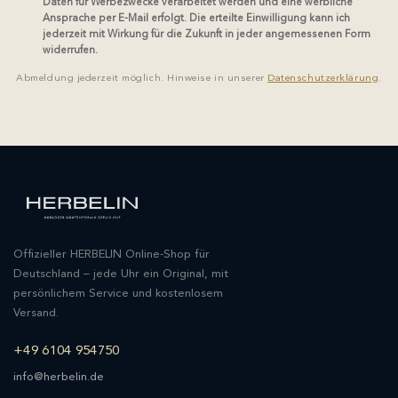
Daten für Werbezwecke verarbeitet werden und eine werbliche
Ansprache per E-Mail erfolgt. Die erteilte Einwilligung kann ich
jederzeit mit Wirkung für die Zukunft in jeder angemessenen Form
widerrufen.
Abmeldung jederzeit möglich. Hinweise in unserer
Datenschutzerklärung
.
Offizieller HERBELIN Online-Shop für
Deutschland – jede Uhr ein Original, mit
persönlichem Service und kostenlosem
Versand.
+49 6104 954750
info@herbelin.de