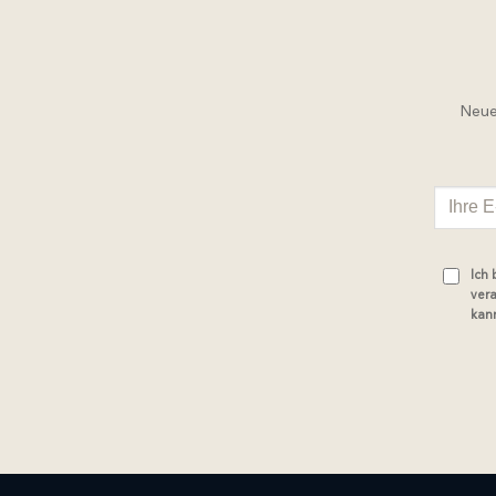
Neue 
Ich
vera
kann