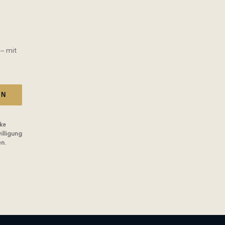
 – mit
EN
ke
illigung
en.