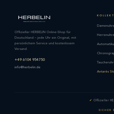
KOLLEK
Damenuhr
Offizieller HERBELIN Online-Shop für
Herrenuhr
Deutschland – jede Uhr ein Original, mit
persönlichem Service und kostenlosem
Automatik
Versand.
Chronogra
+49 6104 954750
Taucheruh
info@herbelin.de
Antarès St
Offizieller 
SICHER 