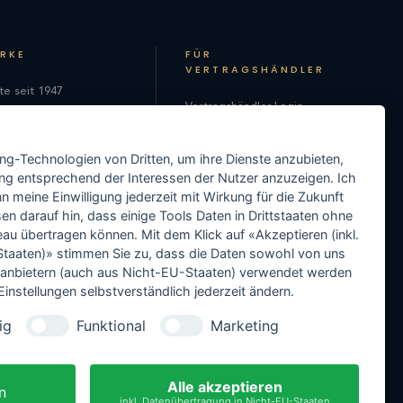
ARKE
FÜR
VERTRAGSHÄNDLER
te seit 1947
Vertragshändler-Login
hie
Als Vertragshändler
on
ing-Technologien von Dritten, um ihre Dienste anzubieten,
registrieren
ng entsprechend der Interessen der Nutzer anzuzeigen. Ich
Media-Center
 meine Einwilligung jederzeit mit Wirkung für die Zukunft
en darauf hin, dass einige Tools Daten in Drittstaaten ohne
Händler-Support
 übertragen können. Mit dem Klick auf «Akzeptieren (inkl.
taaten)» stimmen Sie zu, dass die Daten sowohl von uns
Händler in Ihrer Nähe
ittanbietern (auch aus Nicht-EU-Staaten) verwendet werden
instellungen selbstverständlich jederzeit ändern.
ig
Funktional
Marketing
rstellergarantie
Alle akzeptieren
n
Vorkasse
inkl. Datenübertragung in Nicht-EU-Staaten