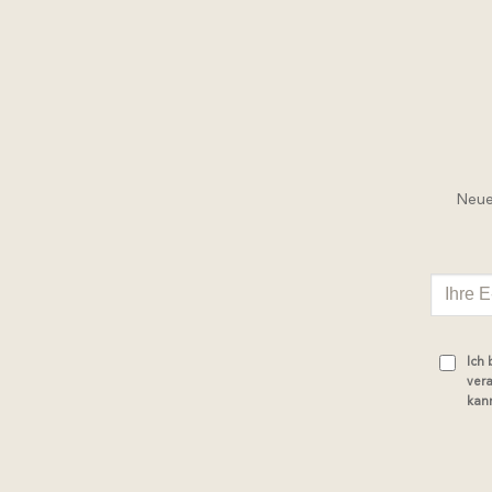
Neue 
Ich
vera
kann