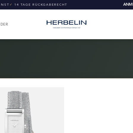
ANME
UNST
✓
14 TAGE RÜCKGABERECHT
NDER