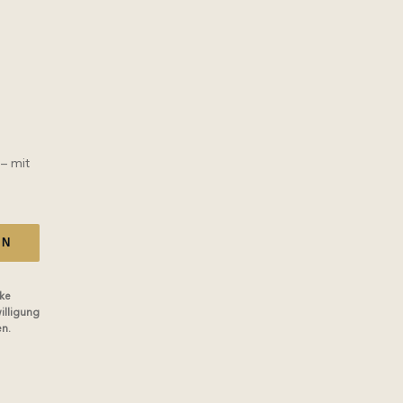
 – mit
EN
ke
illigung
en.