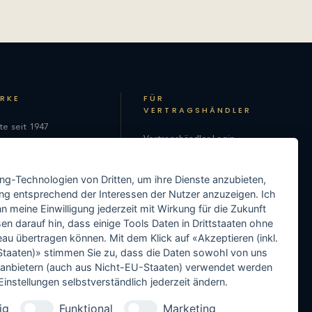
ARKE
FÜR
VERTRAGSHÄNDLER
te seit 1947
Vertragshändler-Login
hie
Als Vertragshändler
on
ing-Technologien von Dritten, um ihre Dienste anzubieten,
registrieren
ng entsprechend der Interessen der Nutzer anzuzeigen. Ich
Media-Center
 meine Einwilligung jederzeit mit Wirkung für die Zukunft
en darauf hin, dass einige Tools Daten in Drittstaaten ohne
Händler-Support
 übertragen können. Mit dem Klick auf «Akzeptieren (inkl.
taaten)» stimmen Sie zu, dass die Daten sowohl von uns
Händler in Ihrer Nähe
ittanbietern (auch aus Nicht-EU-Staaten) verwendet werden
instellungen selbstverständlich jederzeit ändern.
ig
Funktional
Marketing