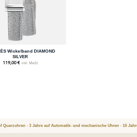
ÈS Wickelband DIAMOND
SILVER
119,00
€
inkl. MwSt
uf Quarzuhren
·
3 Jahre auf Automatik- und mechanische Uhren
·
10 Jah