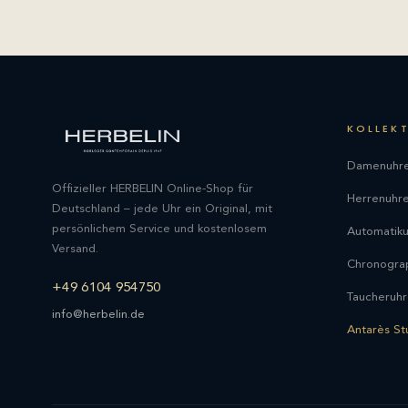
KOLLEK
Damenuhr
Offizieller HERBELIN Online-Shop für
Herrenuhr
Deutschland – jede Uhr ein Original, mit
persönlichem Service und kostenlosem
Automatik
Versand.
Chronogra
+49 6104 954750
Taucheruh
info@herbelin.de
Antarès St