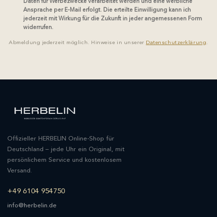
Daten für Werbezwecke verarbeitet werden und eine werbliche
Ansprache per E-Mail erfolgt. Die erteilte Einwilligung kann ich
jederzeit mit Wirkung für die Zukunft in jeder angemessenen Form
widerrufen.
Abmeldung jederzeit möglich. Hinweise in unserer
Datenschutzerklärung
.
Offizieller HERBELIN Online-Shop für
Deutschland – jede Uhr ein Original, mit
persönlichem Service und kostenlosem
Versand.
+49 6104 954750
info@herbelin.de