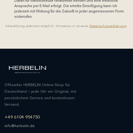
Daten für Werbezwecke verarbeitet werden und eine werbliche
Ansprache per E-Mail erfolgt. Die erteilte Einwilligung kann ich
jederzeit mit Wirkung für die Zukunft in jeder angemessenen Form
widerrufen.
Abmeldung jederzeit möglich. Hinweise in unserer
Datenschutzerklärung
.
Offizieller HERBELIN Online-Shop für
Deutschland – jede Uhr ein Original, mit
persönlichem Service und kostenlosem
Versand.
+49 6104 954750
info@herbelin.de