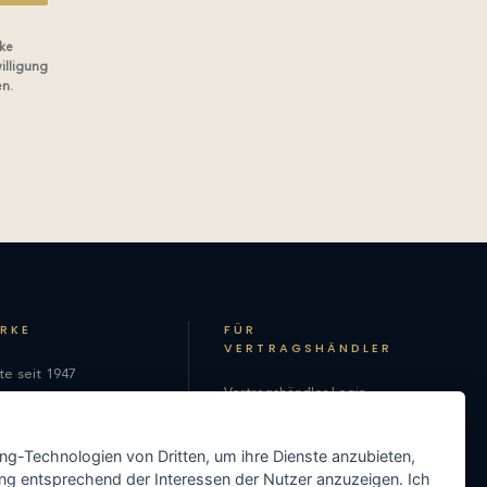
ke
illigung
en.
ARKE
FÜR
VERTRAGSHÄNDLER
te seit 1947
Vertragshändler-Login
hie
Als Vertragshändler
on
ing-Technologien von Dritten, um ihre Dienste anzubieten,
registrieren
ng entsprechend der Interessen der Nutzer anzuzeigen. Ich