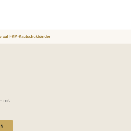
re auf FKM-Kautschukbänder
 – mit
EN