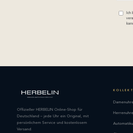
Ich
vera
kann
KOLLEK
Damenuhr
Offizieller HERBELIN Online-Shop für
Herrenuhr
Deutschland – jede Uhr ein Original, mit
persönlichem Service und kostenlosem
Automatik
Versand.