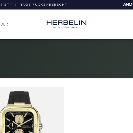
ANME
UNST
✓
14 TAGE RÜCKGABERECHT
NDER