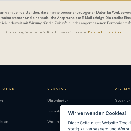
 bin damit einverstanden, dass meine personenbezogenen Daten für Werbezwec
rbeitet werden und eine werbliche Ansprache per E-Mail erfolgt. Die erteilte Einw
 ich jederzeit mit Wirkung für die Zukunft in jeder angemessenen Form widerruf
Abmeldung jederzeit möglich. Hinweise in unserer
Datenschutzerklärung
.
TIONEN
SERVICE
DIE M
en
Uhrenfinder
Geschich
en
Garantie
Philosop
Wir verwenden Cookies!
uhren
Widerrufsrecht
Produkti
Diese Seite nutzt Website Track
stetig zu verbessern und Werbu