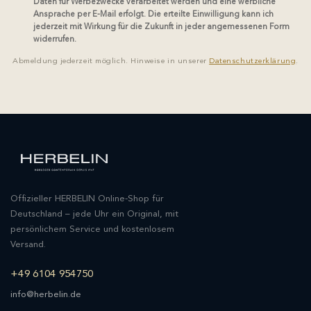
Daten für Werbezwecke verarbeitet werden und eine werbliche
Ansprache per E-Mail erfolgt. Die erteilte Einwilligung kann ich
jederzeit mit Wirkung für die Zukunft in jeder angemessenen Form
widerrufen.
Abmeldung jederzeit möglich. Hinweise in unserer
Datenschutzerklärung
.
Offizieller HERBELIN Online-Shop für
Deutschland – jede Uhr ein Original, mit
persönlichem Service und kostenlosem
Versand.
+49 6104 954750
info@herbelin.de