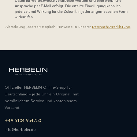
Daten für Werbezwecke verarbeitet werden und eine werbliche
Ansprache per E-Mail erfolgt. Die erteilte Einwilligung kann ich
jederzeit mit Wirkung für die Zukunft in jeder angemessenen Form
widerrufen.
Abmeldung jederzeit möglich. Hinweise in unserer
Datenschutzerklärung
.
Offizieller HERBELIN Online-Shop für
Deutschland – jede Uhr ein Original, mit
persönlichem Service und kostenlosem
Versand.
+49 6104 954750
info@herbelin.de