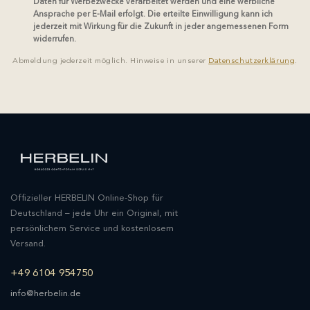
Daten für Werbezwecke verarbeitet werden und eine werbliche
Ansprache per E-Mail erfolgt. Die erteilte Einwilligung kann ich
jederzeit mit Wirkung für die Zukunft in jeder angemessenen Form
widerrufen.
Abmeldung jederzeit möglich. Hinweise in unserer
Datenschutzerklärung
.
Offizieller HERBELIN Online-Shop für
Deutschland – jede Uhr ein Original, mit
persönlichem Service und kostenlosem
Versand.
+49 6104 954750
info@herbelin.de