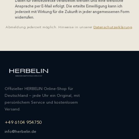
Daten für Werbezwecke verarbeitet werden und eine werbliche
Ansprache per E-Mail erfolgt. Die erteilte Einwilligung kann ich
jederzeit mit Wirkung für die Zukunft in jeder angemessenen Form
widerrufen.
Abmeldung jederzeit möglich. Hinweise in unserer
Datenschutzerklärung
.
Offizieller HERBELIN Online-Shop für
Deutschland – jede Uhr ein Original, mit
persönlichem Service und kostenlosem
Versand.
+49 6104 954750
info@herbelin.de