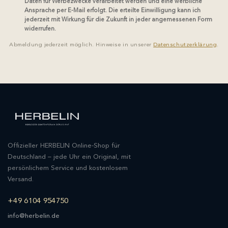
Daten für Werbezwecke verarbeitet werden und eine werbliche
Ansprache per E-Mail erfolgt. Die erteilte Einwilligung kann ich
jederzeit mit Wirkung für die Zukunft in jeder angemessenen Form
widerrufen.
Abmeldung jederzeit möglich. Hinweise in unserer
Datenschutzerklärung
.
Offizieller HERBELIN Online-Shop für
Deutschland – jede Uhr ein Original, mit
persönlichem Service und kostenlosem
Versand.
+49 6104 954750
info@herbelin.de