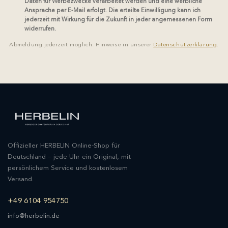
Daten für Werbezwecke verarbeitet werden und eine werbliche
Ansprache per E-Mail erfolgt. Die erteilte Einwilligung kann ich
jederzeit mit Wirkung für die Zukunft in jeder angemessenen Form
widerrufen.
Abmeldung jederzeit möglich. Hinweise in unserer
Datenschutzerklärung
.
Offizieller HERBELIN Online-Shop für
Deutschland – jede Uhr ein Original, mit
persönlichem Service und kostenlosem
Versand.
+49 6104 954750
info@herbelin.de