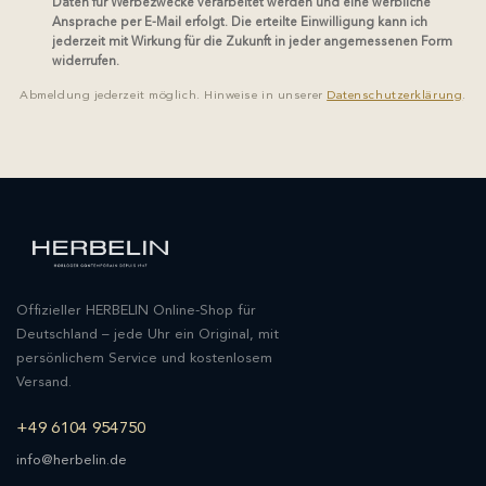
Daten für Werbezwecke verarbeitet werden und eine werbliche
Ansprache per E-Mail erfolgt. Die erteilte Einwilligung kann ich
jederzeit mit Wirkung für die Zukunft in jeder angemessenen Form
widerrufen.
Abmeldung jederzeit möglich. Hinweise in unserer
Datenschutzerklärung
.
Offizieller HERBELIN Online-Shop für
Deutschland – jede Uhr ein Original, mit
persönlichem Service und kostenlosem
Versand.
+49 6104 954750
info@herbelin.de