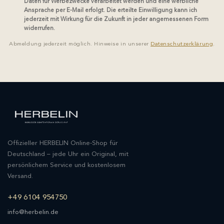
Daten für Werbezwecke verarbeitet werden und eine werbliche
Ansprache per E-Mail erfolgt. Die erteilte Einwilligung kann ich
jederzeit mit Wirkung für die Zukunft in jeder angemessenen Form
widerrufen.
Abmeldung jederzeit möglich. Hinweise in unserer
Datenschutzerklärung
.
Offizieller HERBELIN Online-Shop für
Deutschland – jede Uhr ein Original, mit
persönlichem Service und kostenlosem
Versand.
+49 6104 954750
info@herbelin.de