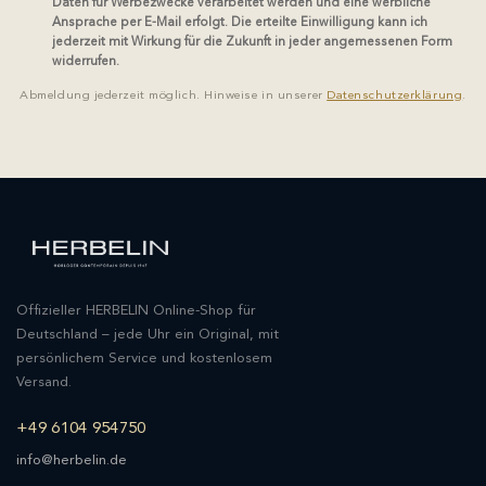
Daten für Werbezwecke verarbeitet werden und eine werbliche
Ansprache per E-Mail erfolgt. Die erteilte Einwilligung kann ich
jederzeit mit Wirkung für die Zukunft in jeder angemessenen Form
widerrufen.
Abmeldung jederzeit möglich. Hinweise in unserer
Datenschutzerklärung
.
Offizieller HERBELIN Online-Shop für
Deutschland – jede Uhr ein Original, mit
persönlichem Service und kostenlosem
Versand.
+49 6104 954750
info@herbelin.de