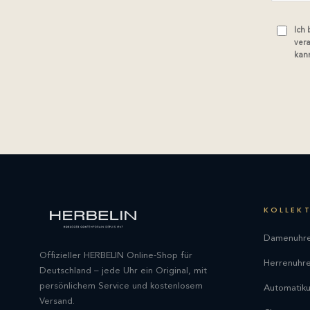
Ich
vera
kann
KOLLEK
Damenuhr
Offizieller HERBELIN Online-Shop für
Herrenuhr
Deutschland – jede Uhr ein Original, mit
persönlichem Service und kostenlosem
Automatik
Versand.