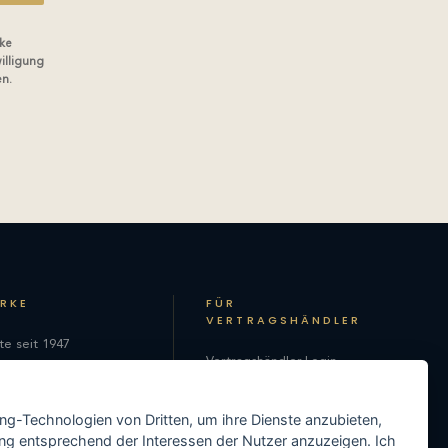
ke
illigung
en.
ARKE
FÜR
VERTRAGSHÄNDLER
te seit 1947
Vertragshändler-Login
hie
Als Vertragshändler
on
ing-Technologien von Dritten, um ihre Dienste anzubieten,
registrieren
ng entsprechend der Interessen der Nutzer anzuzeigen. Ich