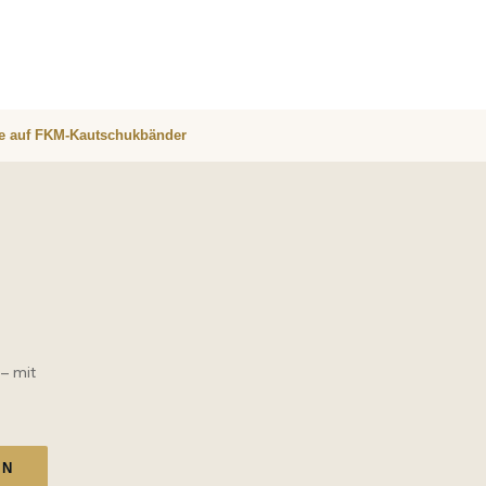
re auf FKM-Kautschukbänder
 – mit
EN