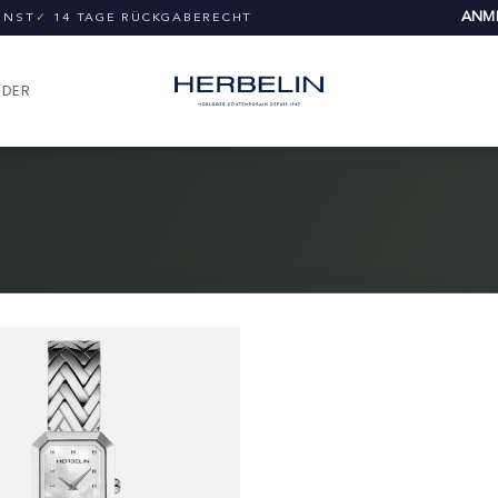
ANME
UNST
✓
14 TAGE RÜCKGABERECHT
NDER