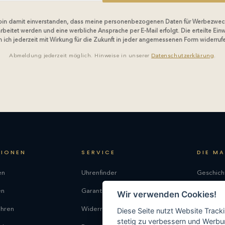
 bin damit einverstanden, dass meine personenbezogenen Daten für Werbezwec
rbeitet werden und eine werbliche Ansprache per E-Mail erfolgt. Die erteilte Einw
 ich jederzeit mit Wirkung für die Zukunft in jeder angemessenen Form widerruf
Abmeldung jederzeit möglich. Hinweise in unserer
Datenschutzerklärung
.
TIONEN
SERVICE
DIE M
en
Uhrenfinder
Geschich
en
Garantie
Philosop
Wir verwenden Cookies!
uhren
Widerrufsrecht
Produkti
Diese Seite nutzt Website Track
stetig zu verbessern und Werbu