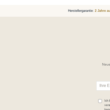
Herstellergarantie:
2 Jahre a
Neue 
Ich
vera
kann