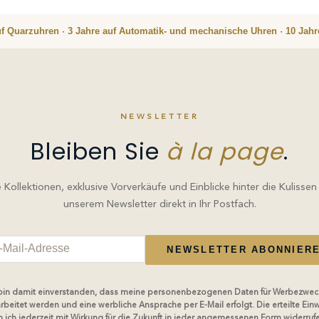
uf Quarzuhren
·
3 Jahre auf Automatik- und mechanische Uhren
·
10 Jah
NEWSLETTER
Bleiben Sie
à la page
.
Kollektionen, exklusive Vorverkäufe und Einblicke hinter die Kulissen
unserem Newsletter direkt in Ihr Postfach.
NEWSLETTER ABONNIER
 bin damit einverstanden, dass meine personenbezogenen Daten für Werbezwec
rbeitet werden und eine werbliche Ansprache per E-Mail erfolgt. Die erteilte Einw
 ich jederzeit mit Wirkung für die Zukunft in jeder angemessenen Form widerruf