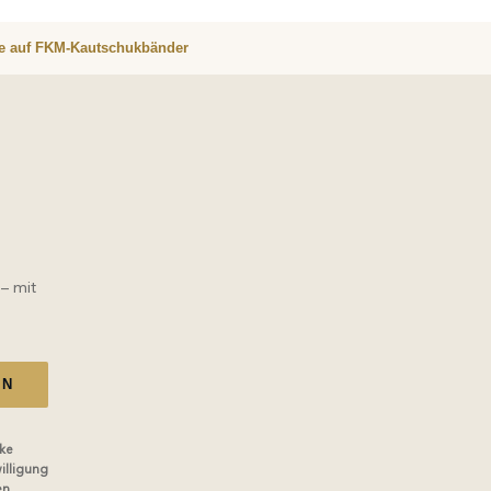
re auf FKM-Kautschukbänder
 – mit
EN
ke
illigung
en.