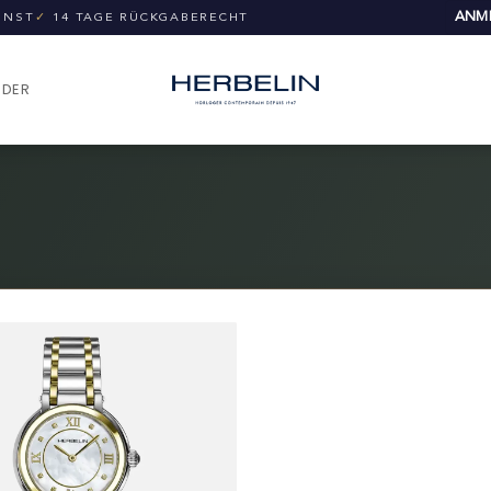
ANME
UNST
✓
14 TAGE RÜCKGABERECHT
NDER