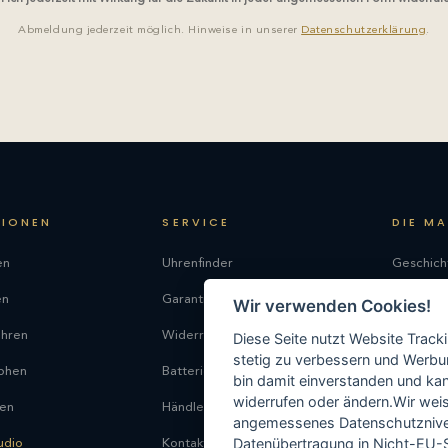
Abmeldung jederzeit möglich. Hinweise in unserer
Datenschutzerklärung
.
TIONEN
SERVICE
DIE M
en
Uhrenfinder
Geschich
en
Garantie
Philosop
Wir verwenden Cookies!
uhren
Widerrufsrecht
Produkti
Diese Seite nutzt Website Track
stetig zu verbessern und Werbu
phen
Batterieentsorgung
Kontakt
bin damit einverstanden und kann
widerrufen oder ändern.Wir weis
ren
Händlersuche
angemessenes Datenschutzniveau
Datenübertragung in Nicht-EU-S
udio
Kontakt