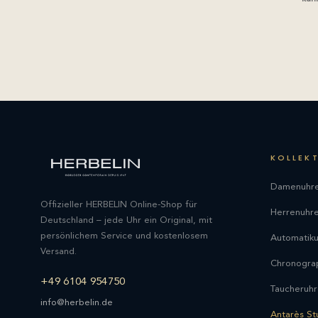
KOLLEK
Damenuhr
Offizieller HERBELIN Online-Shop für
Herrenuhr
Deutschland – jede Uhr ein Original, mit
persönlichem Service und kostenlosem
Automatik
Versand.
Chronogra
+49 6104 954750
Taucheruh
info@herbelin.de
Antarès St