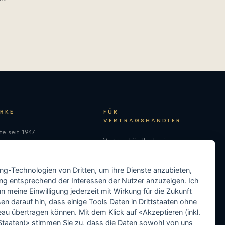
ARKE
FÜR
VERTRAGSHÄNDLER
te seit 1947
Vertragshändler-Login
hie
Als Vertragshändler
on
ing-Technologien von Dritten, um ihre Dienste anzubieten,
registrieren
ng entsprechend der Interessen der Nutzer anzuzeigen. Ich
Media-Center
 meine Einwilligung jederzeit mit Wirkung für die Zukunft
en darauf hin, dass einige Tools Daten in Drittstaaten ohne
Händler-Support
 übertragen können. Mit dem Klick auf «Akzeptieren (inkl.
taaten)» stimmen Sie zu, dass die Daten sowohl von uns