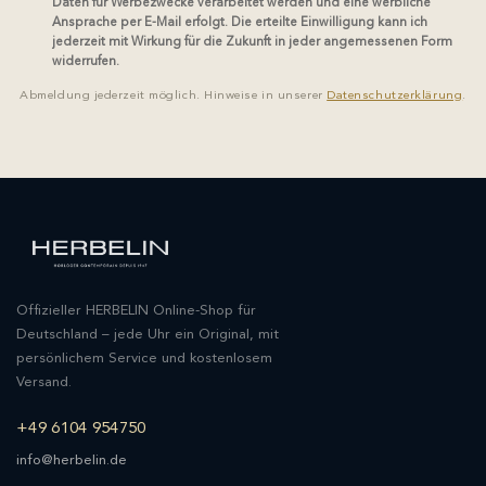
Daten für Werbezwecke verarbeitet werden und eine werbliche
Ansprache per E-Mail erfolgt. Die erteilte Einwilligung kann ich
jederzeit mit Wirkung für die Zukunft in jeder angemessenen Form
widerrufen.
Abmeldung jederzeit möglich. Hinweise in unserer
Datenschutzerklärung
.
Offizieller HERBELIN Online-Shop für
Deutschland – jede Uhr ein Original, mit
persönlichem Service und kostenlosem
Versand.
+49 6104 954750
info@herbelin.de