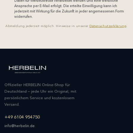
Daten für Werbezwecke verarbeitet werden und eine werbliche
Ansprache per E-Mail erfolgt. Die erteilte Einwilligung kann ich
jederzeit mit Wirkung für die Zukunft in jeder angemessenen Form
widerrufen.
Abmeldung jederzeit möglich. Hinweise in unserer
Datenschutzerklärung
.
Offizieller HERBELIN Online-Shop für
Deutschland – jede Uhr ein Original, mit
persönlichem Service und kostenlosem
Versand.
+49 6104 954750
info@herbelin.de