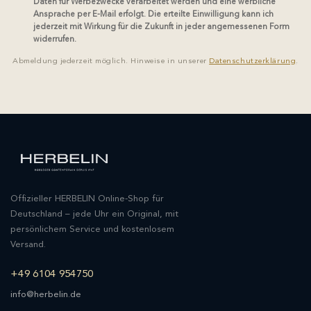
Daten für Werbezwecke verarbeitet werden und eine werbliche
Ansprache per E-Mail erfolgt. Die erteilte Einwilligung kann ich
jederzeit mit Wirkung für die Zukunft in jeder angemessenen Form
widerrufen.
Abmeldung jederzeit möglich. Hinweise in unserer
Datenschutzerklärung
.
Offizieller HERBELIN Online-Shop für
Deutschland – jede Uhr ein Original, mit
persönlichem Service und kostenlosem
Versand.
+49 6104 954750
info@herbelin.de