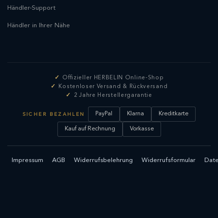
Händler-Support
Händler in Ihrer Nähe
Offizieller HERBELIN Online-Shop
Kostenloser Versand & Rückversand
2 Jahre Herstellergarantie
PayPal
Klarna
Kreditkarte
SICHER BEZAHLEN
Kauf auf Rechnung
Vorkasse
Impressum
AGB
Widerrufsbelehrung
Widerrufsformular
Date