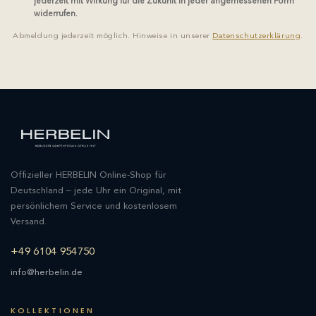
jederzeit mit Wirkung für die Zukunft in jeder angemessenen Form
widerrufen.
Abmeldung jederzeit möglich. Hinweise in unserer
Datenschutzerklärung
.
Offizieller HERBELIN Online-Shop für
Deutschland – jede Uhr ein Original, mit
persönlichem Service und kostenlosem
Versand.
+49 6104 954750
info@herbelin.de
KOLLEKTIONEN