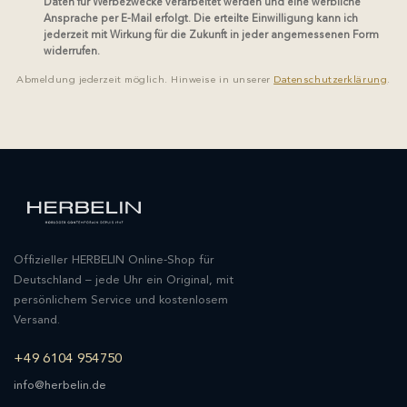
Daten für Werbezwecke verarbeitet werden und eine werbliche
Ansprache per E-Mail erfolgt. Die erteilte Einwilligung kann ich
jederzeit mit Wirkung für die Zukunft in jeder angemessenen Form
widerrufen.
Abmeldung jederzeit möglich. Hinweise in unserer
Datenschutzerklärung
.
Offizieller HERBELIN Online-Shop für
Deutschland – jede Uhr ein Original, mit
persönlichem Service und kostenlosem
Versand.
+49 6104 954750
info@herbelin.de