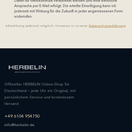
Daten für Werbezwecke verarbeitet werden und eine werbliche
Ansprache per E-Mail erfolgt. Die erteilte Einwilligung kann ich
jederzeit mit Wirkung für die Zukunft in jeder angemessenen Form
widerrufen.
Abmeldung jederzeit möglich. Hinweise in unserer
Datenschutzerklärung
.
Offizieller HERBELIN Online-Shop für
Deutschland – jede Uhr ein Original, mit
persönlichem Service und kostenlosem
Versand.
+49 6104 954750
info@herbelin.de