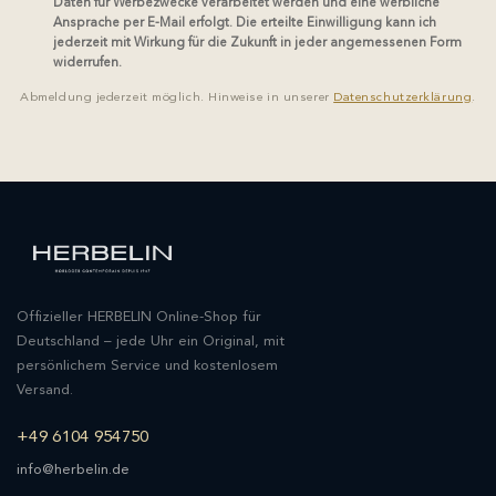
Daten für Werbezwecke verarbeitet werden und eine werbliche
Ansprache per E-Mail erfolgt. Die erteilte Einwilligung kann ich
jederzeit mit Wirkung für die Zukunft in jeder angemessenen Form
widerrufen.
Abmeldung jederzeit möglich. Hinweise in unserer
Datenschutzerklärung
.
Offizieller HERBELIN Online-Shop für
Deutschland – jede Uhr ein Original, mit
persönlichem Service und kostenlosem
Versand.
+49 6104 954750
info@herbelin.de