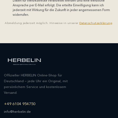
Daten für Werbezwecke verarbeitet werden und eine werbliche
Ansprache per E-Mail erfolgt. Die erteilte Einwilligung kann ich
jederzeit mit Wirkung für die Zukunft in jeder angemessenen Form
widerrufen.
Abmeldung jederzeit möglich. Hinweise in unserer
Datenschutzerklärung
.
Offizieller HERBELIN Online-Shop für
Deutschland – jede Uhr ein Original, mit
persönlichem Service und kostenlosem
Versand.
+49 6104 954750
info@herbelin.de