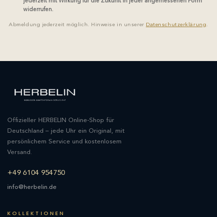
jederzeit mit Wirkung für die Zukunft in jeder angemessenen Form
widerrufen.
Abmeldung jederzeit möglich. Hinweise in unserer
Datenschutzerklärung
.
Offizieller HERBELIN Online-Shop für
Deutschland – jede Uhr ein Original, mit
persönlichem Service und kostenlosem
Versand.
+49 6104 954750
info@herbelin.de
KOLLEKTIONEN