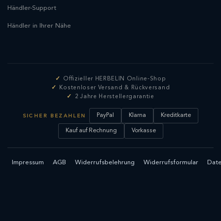
Händler-Support
Händler in Ihrer Nähe
Offizieller HERBELIN Online-Shop
Kostenloser Versand & Rückversand
2 Jahre Herstellergarantie
PayPal
Klarna
Kreditkarte
SICHER BEZAHLEN
Kauf auf Rechnung
Vorkasse
Impressum
AGB
Widerrufsbelehrung
Widerrufsformular
Date