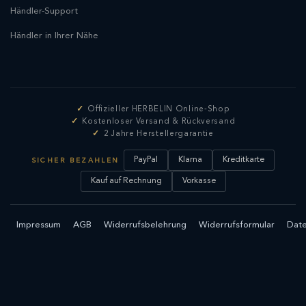
Händler-Support
Händler in Ihrer Nähe
Offizieller HERBELIN Online-Shop
Kostenloser Versand & Rückversand
2 Jahre Herstellergarantie
PayPal
Klarna
Kreditkarte
SICHER BEZAHLEN
Kauf auf Rechnung
Vorkasse
Impressum
AGB
Widerrufsbelehrung
Widerrufsformular
Date