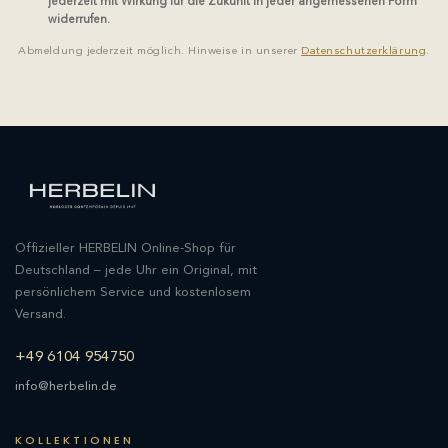
jederzeit mit Wirkung für die Zukunft in jeder angemessenen Form
widerrufen.
Abmeldung jederzeit möglich. Hinweise in unserer
Datenschutzerklärung
.
Offizieller HERBELIN Online-Shop für
Deutschland – jede Uhr ein Original, mit
persönlichem Service und kostenlosem
Versand.
+49 6104 954750
info@herbelin.de
KOLLEKTIONEN