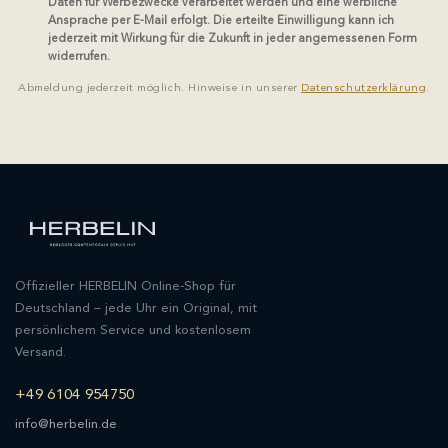
Daten für Werbezwecke verarbeitet werden und eine werbliche
Ansprache per E-Mail erfolgt. Die erteilte Einwilligung kann ich
jederzeit mit Wirkung für die Zukunft in jeder angemessenen Form
widerrufen.
Abmeldung jederzeit möglich. Hinweise in unserer
Datenschutzerklärung
.
Offizieller HERBELIN Online-Shop für
Deutschland – jede Uhr ein Original, mit
persönlichem Service und kostenlosem
Versand.
+49 6104 954750
info@herbelin.de