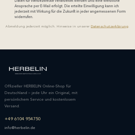
Daten für Werbezwecke verarbeitet werden und eine werbliche
Ansprache per E-Mail erfolgt. Die erteilte Einwilligung kann ich
jederzeit mit Wirkung für die Zukunft in jeder angemessenen Form
widerrufen.
Abmeldung jederzeit möglich. Hinweise in unserer
Datenschutzerklärung
.
Offizieller HERBELIN Online-Shop für
Deutschland – jede Uhr ein Original, mit
persönlichem Service und kostenlosem
Versand.
+49 6104 954750
info@herbelin.de