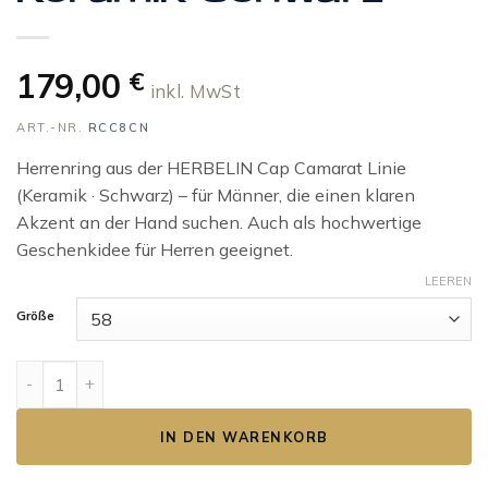
179,00
€
inkl. MwSt
ART.-NR.
RCC8CN
Herrenring aus der HERBELIN Cap Camarat Linie
(Keramik · Schwarz) – für Männer, die einen klaren
Akzent an der Hand suchen. Auch als hochwertige
Geschenkidee für Herren geeignet.
LEEREN
Größe
HERBELIN Cap Camarat Herrenring Keramik Schwarz Menge
IN DEN WARENKORB