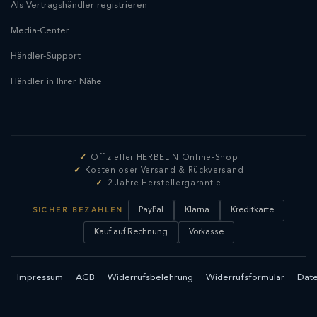
Als Vertragshändler registrieren
Media-Center
Händler-Support
Händler in Ihrer Nähe
Offizieller HERBELIN Online-Shop
Kostenloser Versand & Rückversand
2 Jahre Herstellergarantie
PayPal
Klarna
Kreditkarte
SICHER BEZAHLEN
Kauf auf Rechnung
Vorkasse
Impressum
AGB
Widerrufsbelehrung
Widerrufsformular
Date