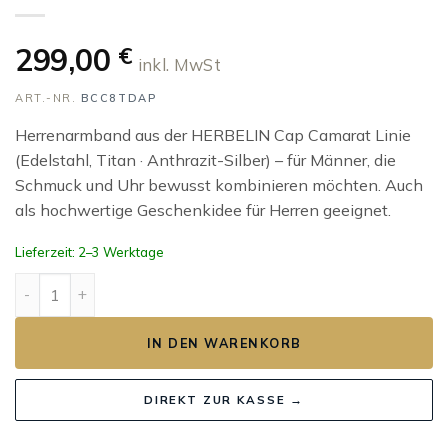
299,00
€
inkl. MwSt
ART.-NR.
BCC8TDAP
Herrenarmband aus der HERBELIN Cap Camarat Linie
(Edelstahl, Titan · Anthrazit-Silber) – für Männer, die
Schmuck und Uhr bewusst kombinieren möchten. Auch
als hochwertige Geschenkidee für Herren geeignet.
Lieferzeit: 2–3 Werktage
HERBELIN Cap Camarat Herrenarmband Titan Schwarz/Edel
IN DEN WARENKORB
DIREKT ZUR KASSE →