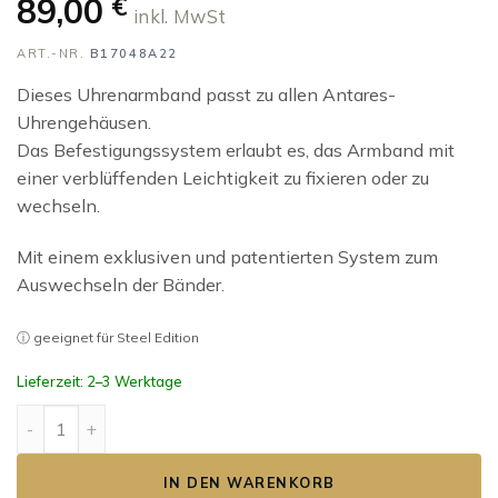
89,00
€
inkl. MwSt
ART.-NR.
B17048A22
Dieses Uhrenarmband passt zu allen Antares-
Uhrengehäusen.
Das Befestigungssystem erlaubt es, das Armband mit
einer verblüffenden Leichtigkeit zu fixieren oder zu
wechseln.
Mit einem exklusiven und patentierten System zum
Auswechseln der Bänder.
ⓘ geeignet für Steel Edition
Lieferzeit: 2–3 Werktage
ANTARÈS Band HARISSON ANTHRACITE Menge
IN DEN WARENKORB