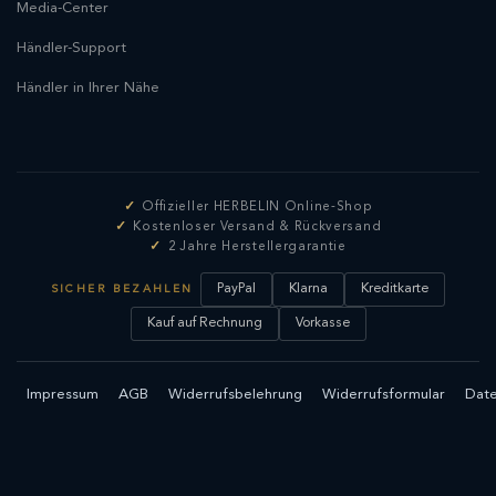
Media-Center
Händler-Support
Händler in Ihrer Nähe
Offizieller HERBELIN Online-Shop
Kostenloser Versand & Rückversand
2 Jahre Herstellergarantie
PayPal
Klarna
Kreditkarte
SICHER BEZAHLEN
Kauf auf Rechnung
Vorkasse
Impressum
AGB
Widerrufsbelehrung
Widerrufsformular
Date