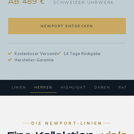
AB 489 €
· SCHWEIZER UHRWERK
NEWPORT ENTDECKEN
Kostenloser Versand
14 Tage Rückgabe
Hersteller-Garantie
LINIEN
HERREN
HIGHLIGHT
DAMEN
RATGE
DIE NEWPORT-LINIEN