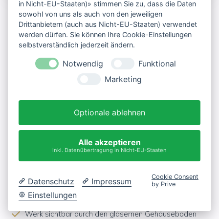
in Nicht-EU-Staaten)» stimmen Sie zu, dass die Daten
sowohl von uns als auch von den jeweiligen
MECHANIK & SAVOIR-FAIRE
Drittanbietern (auch aus Nicht-EU-Staaten) verwendet
werden dürfen. Sie können Ihre Cookie-Einstellungen
Newport
Automatik.
selbstverständlich jederzeit ändern.
Notwendig
Funktional
Eine Newport Automatic wird allein durch die
Marketing
Bewegung des Handgelenks angetrieben – ganz ohne
Batterie. Im Inneren arbeitet ein
Schweizer
Automatikwerk
, das sich bei vielen Modellen durch den
Optionale ablehnen
gläsernen Gehäuseboden
beobachten lässt.
Alle akzeptieren
Von der
Newport Diver Automatic
bis zur
Newport
inkl. Datenübertragung in Nicht-EU-Staaten
Carbon Titane
: mechanische Präzision in maritimer
Formensprache – für Damen wie Herren.
Cookie Consent
Datenschutz
Impressum
by Prive
Einstellungen
Schweizer Automatikwerk, ohne Batterie
Werk sichtbar durch den gläsernen Gehäuseboden