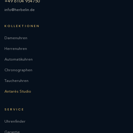
+49 6104 954750
info@herbelin.de
KOLLEKTIONEN
Damenuhren
Herrenuhren
Automatikuhren
Chronographen
Taucheruhren
Antarès Studio
SERVICE
Uhrenfinder
Garantie