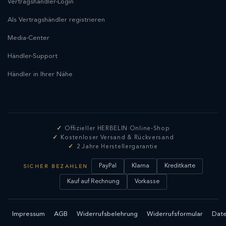
Vertragshändler-Login
Als Vertragshändler registrieren
Media-Center
Händler-Support
Händler in Ihrer Nähe
Offizieller HERBELIN Online-Shop
Kostenloser Versand & Rückversand
2 Jahre Herstellergarantie
PayPal
Klarna
Kreditkarte
SICHER BEZAHLEN
Kauf auf Rechnung
Vorkasse
Impressum
AGB
Widerrufsbelehrung
Widerrufsformular
Date