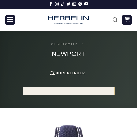
Zum
Inhalt
springen
STARTSEITE
»
NEWPORT
UHRENFINDER