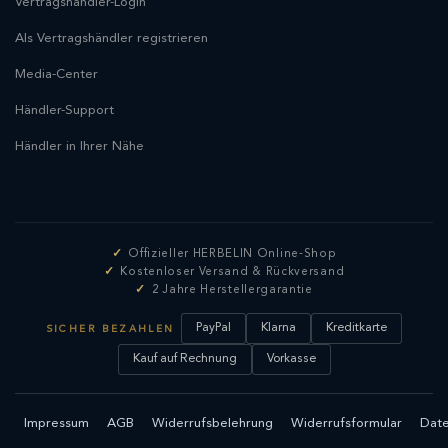
Vertragshändler-Login
Als Vertragshändler registrieren
Media-Center
Händler-Support
Händler in Ihrer Nähe
Offizieller HERBELIN Online-Shop
Kostenloser Versand & Rückversand
2 Jahre Herstellergarantie
PayPal
Klarna
Kreditkarte
SICHER BEZAHLEN
Kauf auf Rechnung
Vorkasse
Impressum
AGB
Widerrufsbelehrung
Widerrufsformular
Date